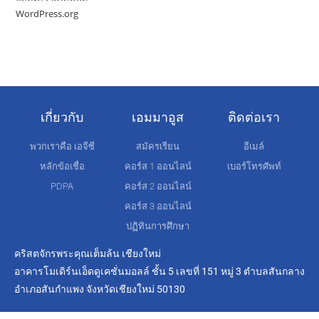
WordPress.org
เกี่ยวกับ
เอมมาอูส
ติดต่อเรา
พวกเราคือ เอจีซี
สมัครเรียน
อีเมล์
หลักข้อเชื่อ
คอร์ส 1 ออนไลน์
เบอร์โทรศัพท์
PDPA
คอร์ส 2 ออนไลน์
คอร์ส 3 ออนไลน์
ปฏิทินการศึกษา
คริสตจักรพระคุณเต็มล้น เชียงใหม่
อาคารโมเดิร์นเอ็ดดูเคชั่นมอลล์ ชั้น 5 เลขที่ 151 หมู่ 3 ตำบลสันกลาง
อำเภอสันกำแพง จังหวัดเชียงใหม่ 50130